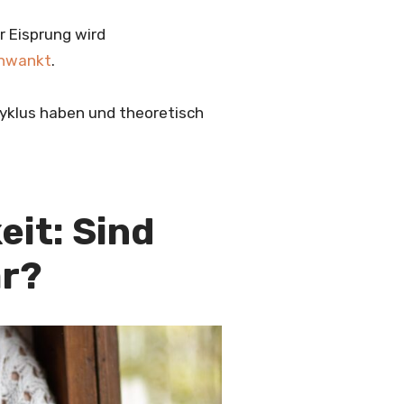
r Eisprung wird
chwankt
.
Zyklus haben und theoretisch
eit: Sind
ar?