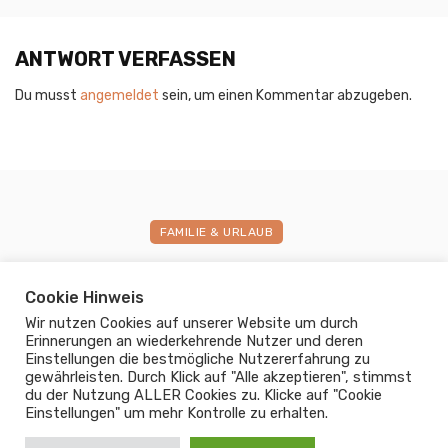
ANTWORT VERFASSEN
Du musst
angemeldet
sein, um einen Kommentar abzugeben.
FAMILIE & URLAUB
4 Tipps für eine entspannte
Cookie Hinweis
Autofahrt mit Kindern – ohne
Wir nutzen Cookies auf unserer Website um durch
Bildschirm
Erinnerungen an wiederkehrende Nutzer und deren
Einstellungen die bestmögliche Nutzererfahrung zu
gewährleisten. Durch Klick auf "Alle akzeptieren", stimmst
3. Oktober 2022
0
du der Nutzung ALLER Cookies zu. Klicke auf "Cookie
Einstellungen" um mehr Kontrolle zu erhalten.