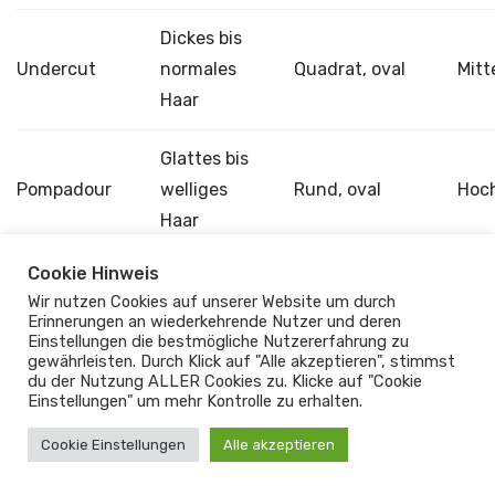
Dickes bis
Undercut
normales
Quadrat, oval
Mitt
Haar
Glattes bis
Pompadour
welliges
Rund, oval
Hoc
Haar
Cookie Hinweis
Kurzes bis
Wir nutzen Cookies auf unserer Website um durch
Rechteckig,
Erinnerungen an wiederkehrende Nutzer und deren
Crew Cut
mittellanges
Mitt
oval
Einstellungen die bestmögliche Nutzererfahrung zu
Haar
gewährleisten. Durch Klick auf "Alle akzeptieren", stimmst
du der Nutzung ALLER Cookies zu. Klicke auf "Cookie
Einstellungen" um mehr Kontrolle zu erhalten.
Cookie Einstellungen
Alle akzeptieren
5. Fazit: Coole Frisuren für