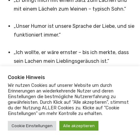
„Er bringt mich mit einem Satz zum Lachen und
mit einem Lächeln zum Weinen – typisch Sohn.“
„Unser Humor ist unsere Sprache der Liebe, und sie
funktioniert immer.“
„Ich wollte, er wäre ernster – bis ich merkte, dass
sein Lachen mein Lieblingsgeräusch ist.“
Cookie Hinweis
„Liebe ist, gemeinsam über das Leben zu lachen,
Wir nutzen Cookies auf unserer Website um durch
auch wenn es manchmal anstrengend ist.“
Erinnerungen an wiederkehrende Nutzer und deren
Einstellungen die bestmögliche Nutzererfahrung zu
gewährleisten. Durch Klick auf "Alle akzeptieren", stimmst
„Mein Sohn hat den einzigartigen Humor, den nur
du der Nutzung ALLER Cookies zu. Klicke auf "Cookie
ein Herz voller Liebe haben kann.“
Einstellungen" um mehr Kontrolle zu erhalten.
Cookie Einstellungen
Alle akzeptieren
„Wir haben vielleicht nicht immer Recht, aber wir
haben immer Spaß zusammen.“