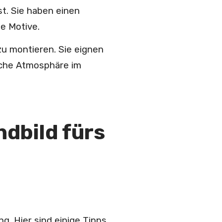
st. Sie haben einen
fe Motive.
zu montieren. Sie eignen
liche Atmosphäre im
andbild
fürs
g. Hier sind einige Tipps,